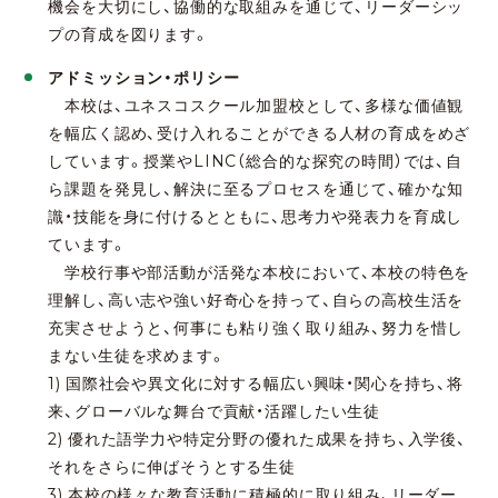
機会を大切にし、協働的な取組みを通じて、リーダーシッ
プの育成を図ります。
アドミッション・ポリシー
本校は、ユネスコスクール加盟校として、多様な価値観
を幅広く認め、受け入れることができる人材の育成をめざ
しています。授業やLINC（総合的な探究の時間）では、自
ら課題を発見し、解決に至るプロセスを通じて、確かな知
識・技能を身に付けるとともに、思考力や発表力を育成し
ています。
学校行事や部活動が活発な本校において、本校の特色を
理解し、高い志や強い好奇心を持って、自らの高校生活を
充実させようと、何事にも粘り強く取り組み、努力を惜し
まない生徒を求めます。
1) 国際社会や異文化に対する幅広い興味・関心を持ち、将
来、グローバルな舞台で貢献・活躍したい生徒
2) 優れた語学力や特定分野の優れた成果を持ち、入学後、
それをさらに伸ばそうとする生徒
3) 本校の様々な教育活動に積極的に取り組み、リーダー