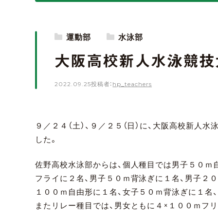
運動部
水泳部
大阪高校新人水泳競技
2022.09.25
投稿者：
hp_teachers
９／２４（土）、９／２５（日）に、大阪高校新人
した。
佐野高校水泳部からは、個人種目では男子５０ｍ
フライに２名、男子５０ｍ背泳ぎに１名、男子２
１００ｍ自由形に１名、女子５０ｍ背泳ぎに１名
またリレー種目では、男女ともに４×１００ｍフ