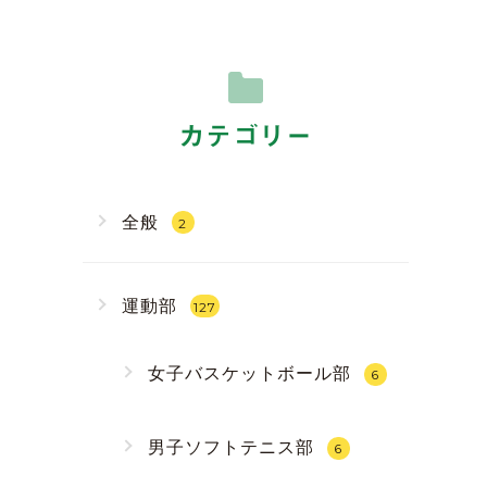
カテゴリー
全般
2
運動部
127
女子バスケットボール部
6
男子ソフトテニス部
6