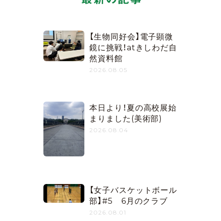
【生物同好会】電子顕微
鏡に挑戦！atきしわだ自
然資料館
2026.08.05
本日より！夏の高校展始
まりました(美術部)
2026.08.04
【女子バスケットボール
部】#5 6月のクラブ
2026.08.01