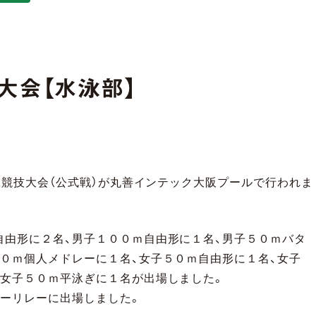
大会【水泳部】
水泳競技大会（公式戦）が丸善インテック大阪プールで行われま
自由形に２名、男子１００ｍ自由形に１名、男子５０ｍバタ
００ｍ個人メドレーに１名、女子５０ｍ自由形に１名、女子
、女子５０ｍ平泳ぎに１名が出場しました。
リーリレーに出場しました。