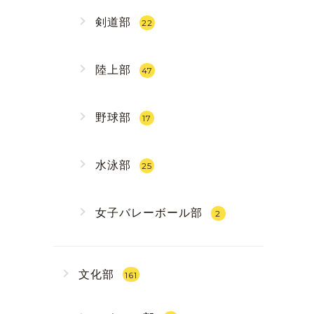
剣道部
22
陸上部
47
野球部
17
水泳部
25
女子バレーボール部
2
文化部
161