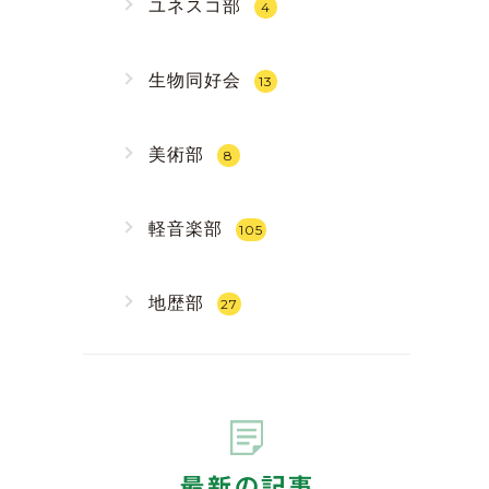
ユネスコ部
4
生物同好会
13
美術部
8
軽音楽部
105
地歴部
27
最新の記事