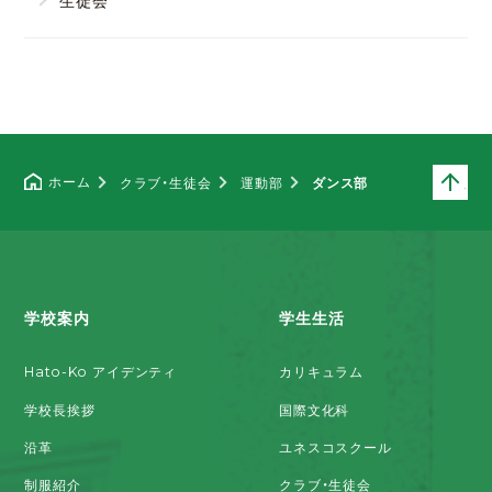
ペ
ホーム
クラブ・生徒会
運動部
ダンス部
学校案内
学生生活
Hato-Ko アイデンティ
カリキュラム
学校長挨拶
国際文化科
沿革
ユネスコスクール
制服紹介
クラブ・生徒会