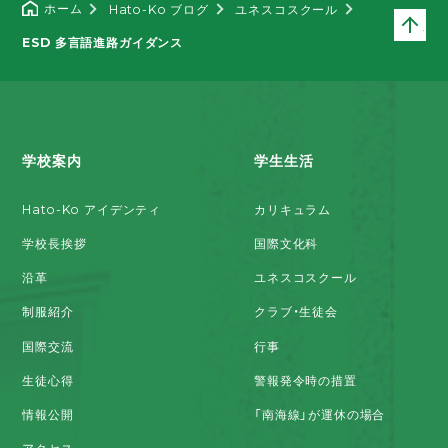
ホーム
Hato-Ko ブログ
ユネスコスクール
ペ
ESD 多言語進路ガイダンス
学校案内
学生生活
Hato-Ko アイデンティ
カリキュラム
学校長挨拶
国際文化科
沿革
ユネスコスクール
制服紹介
クラブ・生徒会
国際交流
行事
生徒心得
警報発令時の措置
情報公開
「南海線」が運休の場合