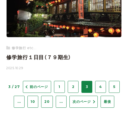
修学旅行 etc...
修学旅行１日目（７９期生）
2025.10.29
3 / 27
前のページ
1
2
3
4
5
...
10
20
...
次のページ
最後