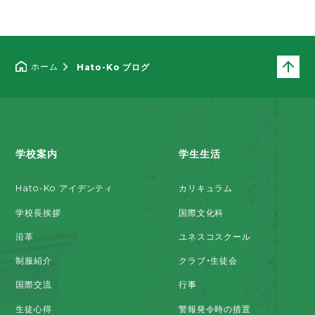
ペ
ホーム
Hato-Ko ブログ
学校案内
学生生活
Hato-Ko アイデンティ
カリキュラム
学校長挨拶
国際文化科
沿革
ユネスコスクール
制服紹介
クラブ・生徒会
国際交流
行事
生徒心得
警報発令時の措置