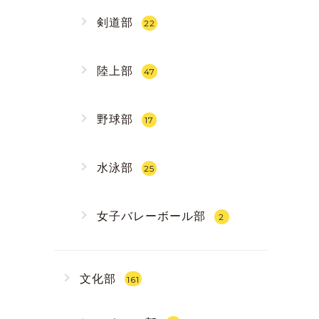
剣道部
22
陸上部
47
野球部
17
水泳部
25
女子バレーボール部
2
文化部
161