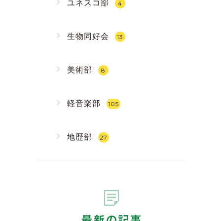
ユネスコ部
4
生物同好会
13
美術部
8
軽音楽部
105
地歴部
27
最新の記事