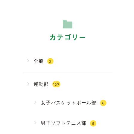
カテゴリー
全般
2
運動部
127
女子バスケットボール部
6
男子ソフトテニス部
6