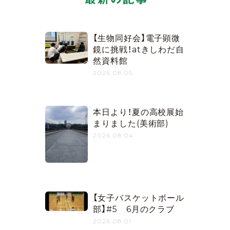
【生物同好会】電子顕微
鏡に挑戦！atきしわだ自
然資料館
2026.08.05
本日より！夏の高校展始
まりました(美術部)
2026.08.04
【女子バスケットボール
部】#5 6月のクラブ
2026.08.01