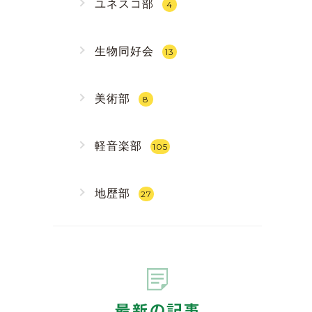
ユネスコ部
4
生物同好会
13
美術部
8
軽音楽部
105
地歴部
27
最新の記事