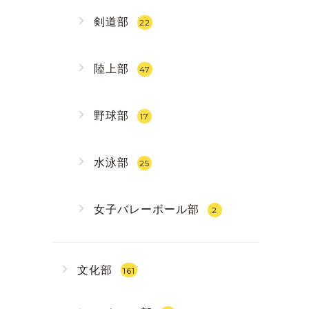
剣道部
22
陸上部
47
野球部
17
水泳部
25
女子バレーボール部
2
文化部
161