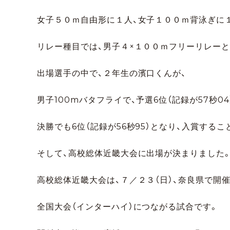
女子５０ｍ自由形に１人、女子１００ｍ背泳ぎに
リレー種目では、男子４×１００ｍフリーリレー
出場選手の中で、２年生の濱口くんが、
男子100mバタフライで、予選6位（記録が57秒0
決勝でも6位（記録が56秒95）となり、入賞する
そして、高校総体近畿大会に出場が決まりました
高校総体近畿大会は、７／２３（日）、奈良県で開
全国大会（インターハイ）につながる試合です。