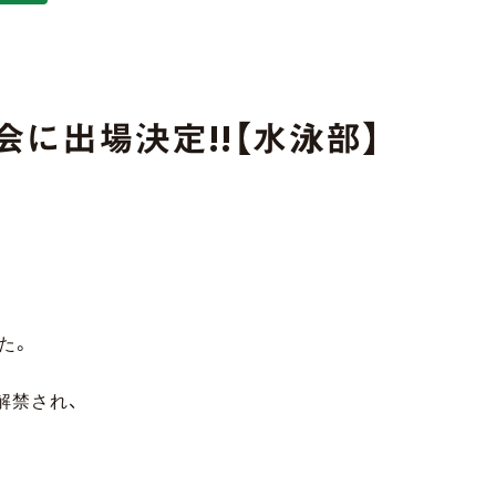
会に出場決定!!【水泳部】
た。
解禁され、