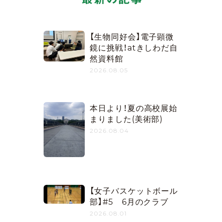
【生物同好会】電子顕微
鏡に挑戦！atきしわだ自
然資料館
2026.08.05
本日より！夏の高校展始
まりました(美術部)
2026.08.04
【女子バスケットボール
部】#5 6月のクラブ
2026.08.01