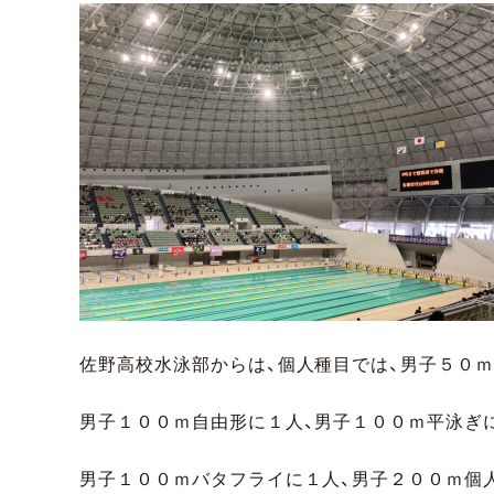
佐野高校水泳部からは、個人種目では、男子５０ｍ
男子１００ｍ自由形に１人、男子１００ｍ平泳ぎ
男子１００ｍバタフライに１人、男子２００ｍ個