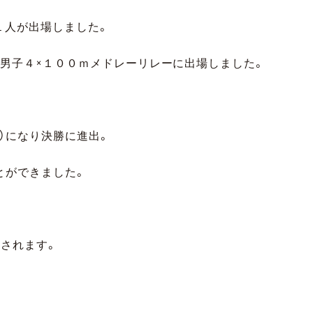
１人が出場しました。
と男子４×１００ｍメドレーリレーに出場しました。
4）になり決勝に進出。
ことができました。
。
催されます。