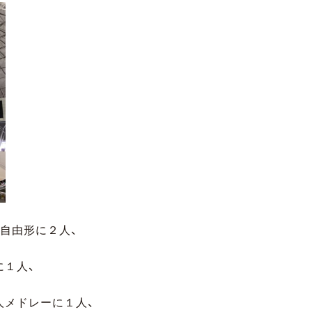
自由形に２人、
に１人、
人メドレーに１人、