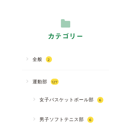
カテゴリー
全般
2
運動部
127
女子バスケットボール部
6
男子ソフトテニス部
6