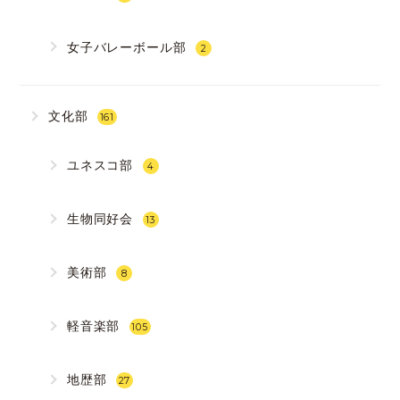
女子バレーボール部
2
文化部
161
ユネスコ部
4
生物同好会
13
美術部
8
軽音楽部
105
地歴部
27