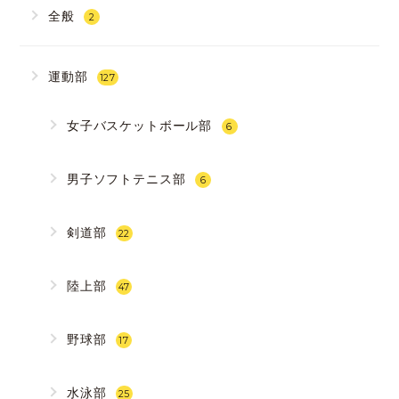
全般
2
運動部
127
女子バスケットボール部
6
男子ソフトテニス部
6
剣道部
22
陸上部
47
野球部
17
水泳部
25