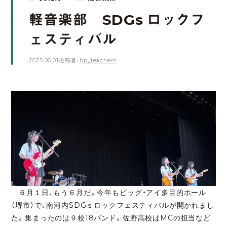
軽音楽部 SDGs ロックフ
ェスティバル
2025.06.01
投稿者：
hp_teachers
６月１日、もう６月だ。今年もビッグ・アイ多目的ホール
（堺市）で、南河内SDGｓロックフェスティバルが開かれまし
た。集まったのは９校18バンド。佐野高校はMCの担当など