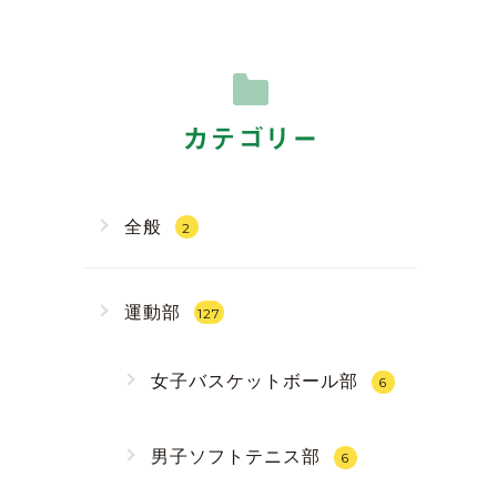
カテゴリー
全般
2
運動部
127
女子バスケットボール部
6
男子ソフトテニス部
6