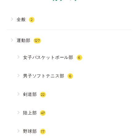
全般
2
運動部
127
女子バスケットボール部
6
男子ソフトテニス部
6
剣道部
22
陸上部
47
野球部
17