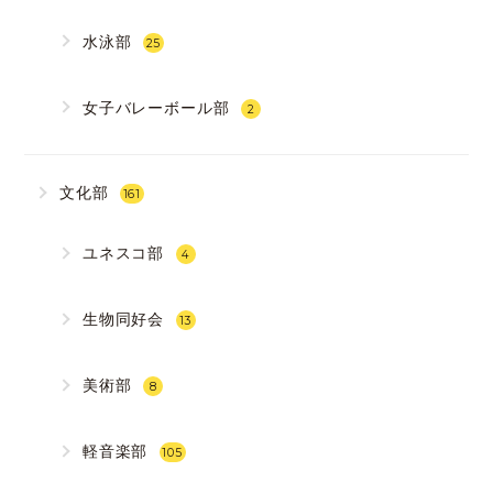
水泳部
25
女子バレーボール部
2
文化部
161
ユネスコ部
4
生物同好会
13
美術部
8
軽音楽部
105