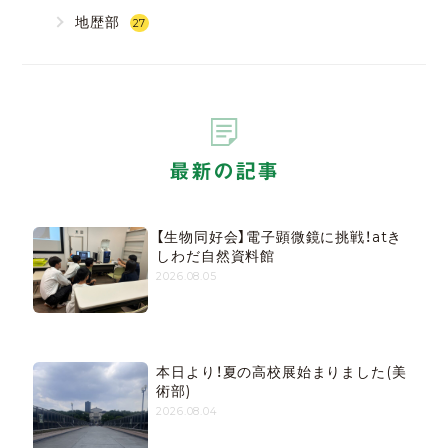
地歴部
27
最新の記事
【生物同好会】電子顕微鏡に挑戦！atき
しわだ自然資料館
2026.08.05
本日より！夏の高校展始まりました(美
術部)
2026.08.04