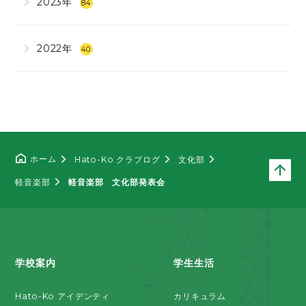
2023年
84
2022年
40
ホーム
Hato-Ko クラブログ
文化部
ペ
軽音楽部
軽音楽部 文化部発表会
学校案内
学生生活
Hato-Ko アイデンティ
カリキュラム