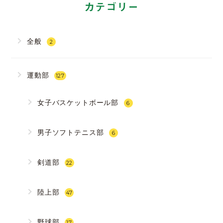
カテゴリー
全般
2
運動部
127
女子バスケットボール部
6
男子ソフトテニス部
6
剣道部
22
陸上部
47
野球部
17