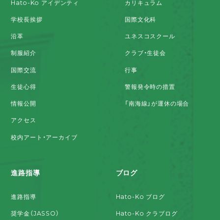
Hato-Ko アイデンティ
カリキュラム
学校長挨拶
国際文化科
沿革
ユネスコスクール
制服紹介
クラブ・生徒会
国際交流
行事
生徒心得
警報発令時の措置
情報公開
「南海線」が運休の場合
アクセス
校内アート・アーカイブ
進路指導
ブログ
進路指導
Hato-Ko ブログ
奨学金（JASSO）
Hato-Ko クラブログ