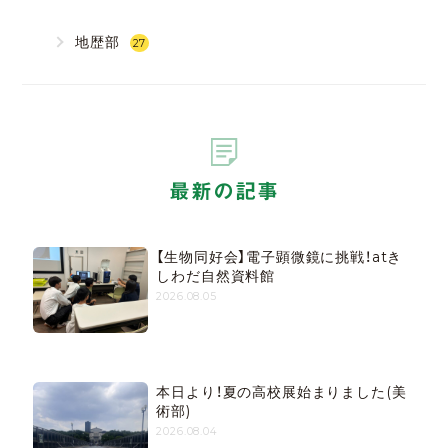
地歴部
27
最新の記事
【生物同好会】電子顕微鏡に挑戦！atき
しわだ自然資料館
2026.08.05
本日より！夏の高校展始まりました(美
術部)
2026.08.04