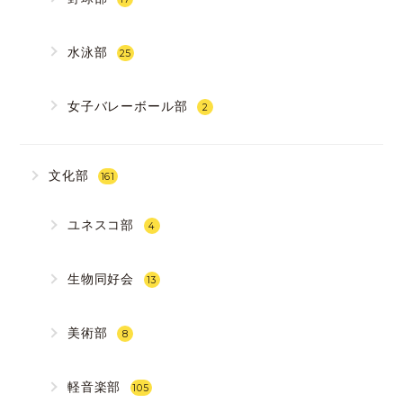
水泳部
25
女子バレーボール部
2
文化部
161
ユネスコ部
4
生物同好会
13
美術部
8
軽音楽部
105