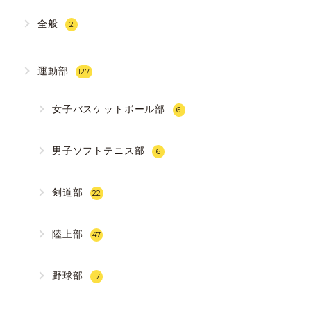
全般
2
運動部
127
女子バスケットボール部
6
男子ソフトテニス部
6
剣道部
22
陸上部
47
野球部
17