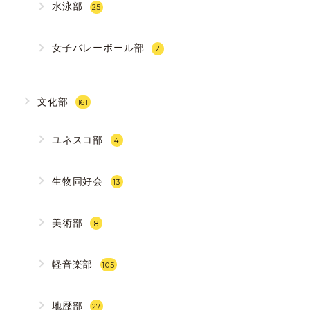
水泳部
25
女子バレーボール部
2
文化部
161
ユネスコ部
4
生物同好会
13
美術部
8
軽音楽部
105
地歴部
27