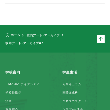
ホーム
校内アート・アーカイブ
ペ
校内アート・アーカイブ#3
学校案内
学生生活
Hato-Ko アイデンティ
カリキュラム
学校長挨拶
国際文化科
沿革
ユネスコスクール
制服紹介
クラブ・生徒会